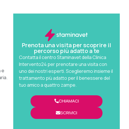
Prenota una visita per scoprire il
percorso più adatto a te
Contatta il centro Staminavet della Clinica
Intervento24 per prenotare una visita con
a e
uno dei nostri esperti. Sceglieremo insieme il
ria.
trattamento più adatto per il benessere del
tuo amico a quattro zampe.
CHIAMACI
SCRIVICI