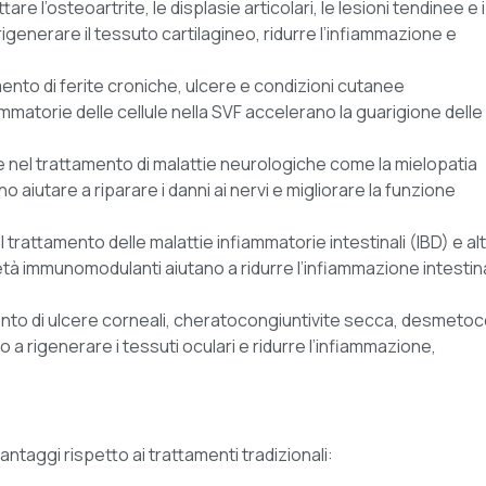
ttare l’osteoartrite, le displasie articolari, le lesioni tendinee e i
rigenerare il tessuto cartilagineo, ridurre l’infiammazione e
mento di ferite croniche, ulcere e condizioni cutanee
mmatorie delle cellule nella SVF accelerano la guarigione delle
nel trattamento di malattie neurologiche come la mielopatia
o aiutare a riparare i danni ai nervi e migliorare la funzione
el trattamento delle malattie infiammatorie intestinali (IBD) e al
età immunomodulanti aiutano a ridurre l’infiammazione intestin
ento di ulcere corneali, cheratocongiuntivite secca, desmetoc
 a rigenerare i tessuti oculari e ridurre l’infiammazione,
vantaggi rispetto ai trattamenti tradizionali: