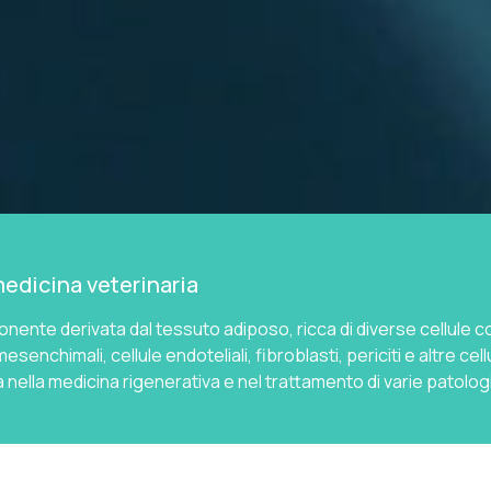
medicina veterinaria
ente derivata dal tessuto adiposo, ricca di diverse cellule 
esenchimali, cellule endoteliali, fibroblasti, periciti e altre ce
 nella medicina rigenerativa e nel trattamento di varie patolog