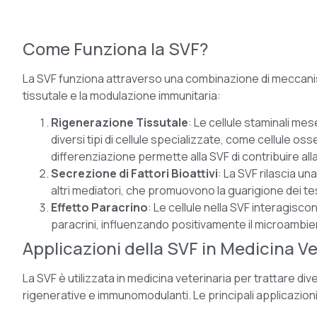
Come Funziona la SVF?
La SVF funziona attraverso una combinazione di meccanis
tissutale e la modulazione immunitaria:
Rigenerazione Tissutale
: Le cellule staminali me
diversi tipi di cellule specializzate, come cellule o
differenziazione permette alla SVF di contribuire all
Secrezione di Fattori Bioattivi
: La SVF rilascia una
altri mediatori, che promuovono la guarigione dei te
Effetto Paracrino
: Le cellule nella SVF interagisco
paracrini, influenzando positivamente il microambien
Applicazioni della SVF in Medicina Ve
La SVF è utilizzata in medicina veterinaria per trattare di
rigenerative e immunomodulanti. Le principali applicazion