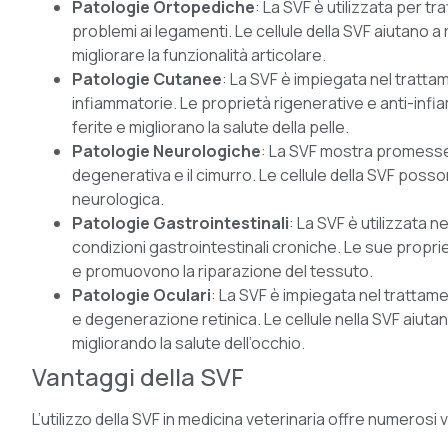
Patologie Ortopediche
: La SVF è utilizzata per tra
problemi ai legamenti. Le cellule della SVF aiutano a 
migliorare la funzionalità articolare.
Patologie Cutanee
: La SVF è impiegata nel tratta
infiammatorie. Le proprietà rigenerative e anti-infia
ferite e migliorano la salute della pelle.
Patologie Neurologiche
: La SVF mostra promesse 
degenerativa e il cimurro. Le cellule della SVF posson
neurologica.
Patologie Gastrointestinali
: La SVF è utilizzata n
condizioni gastrointestinali croniche. Le sue propri
e promuovono la riparazione del tessuto.
Patologie Oculari
: La SVF è impiegata nel trattam
e degenerazione retinica. Le cellule nella SVF aiutano
migliorando la salute dell’occhio.
Vantaggi della SVF
L’utilizzo della SVF in medicina veterinaria offre numerosi 