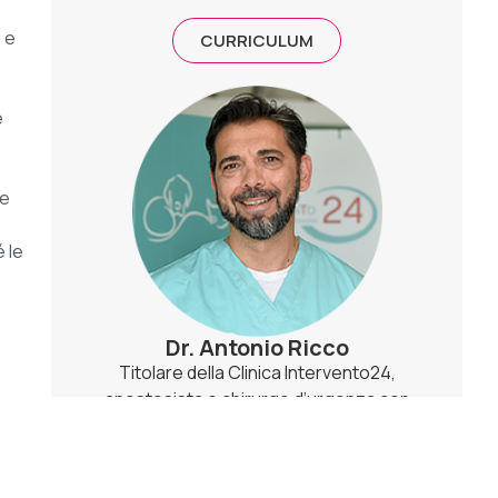
 e
CURRICULUM
e
me
 le
Dr. Antonio Ricco
Titolare della Clinica Intervento24,
anestesista e chirurgo d’urgenza con
oltre 20 anni di esperienza clinica.
CURRICULUM