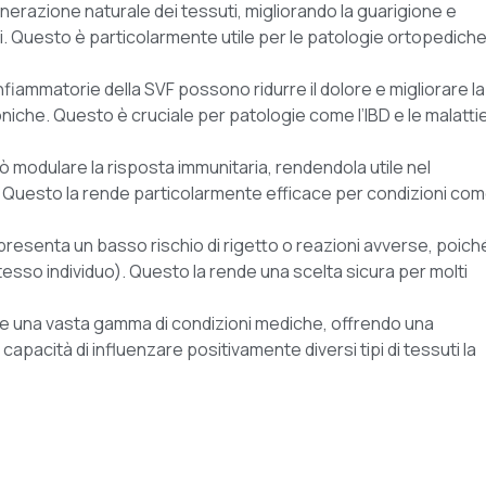
nerazione naturale dei tessuti, migliorando la guarigione e
ivi. Questo è particolarmente utile per le patologie ortopediche
infiammatorie della SVF possono ridurre il dolore e migliorare la
croniche. Questo è cruciale per patologie come l’IBD e le malatti
ò modulare la risposta immunitaria, rendendola utile nel
. Questo la rende particolarmente efficace per condizioni co
presenta un basso rischio di rigetto o reazioni avverse, poiché
esso individuo). Questo la rende una scelta sicura per molti
are una vasta gamma di condizioni mediche, offrendo una
capacità di influenzare positivamente diversi tipi di tessuti la