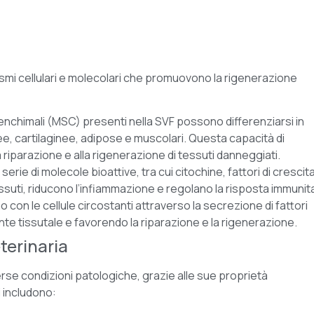
mi cellulari e molecolari che promuovono la rigenerazione
senchimali (MSC) presenti nella SVF possono differenziarsi in
ssee, cartilaginee, adipose e muscolari. Questa capacità di
a riparazione e alla rigenerazione di tessuti danneggiati.
 serie di molecole bioattive, tra cui citochine, fattori di crescit
ssuti, riducono l’infiammazione e regolano la risposta immunita
no con le cellule circostanti attraverso la secrezione di fattori
te tissutale e favorendo la riparazione e la rigenerazione.
terinaria
verse condizioni patologiche, grazie alle sue proprietà
i includono: