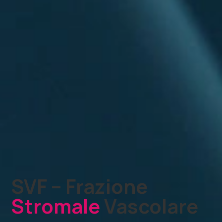
SVF – Frazione
Stromale
Vascolare