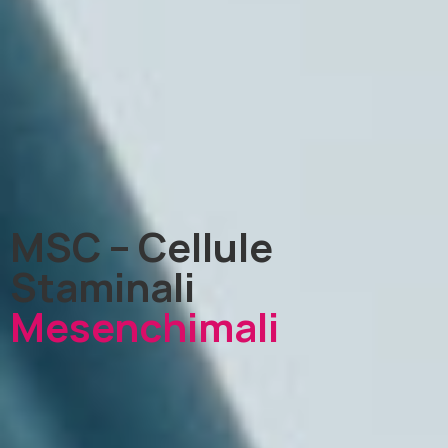
MSC – Cellule
Staminali
Mesenchimali