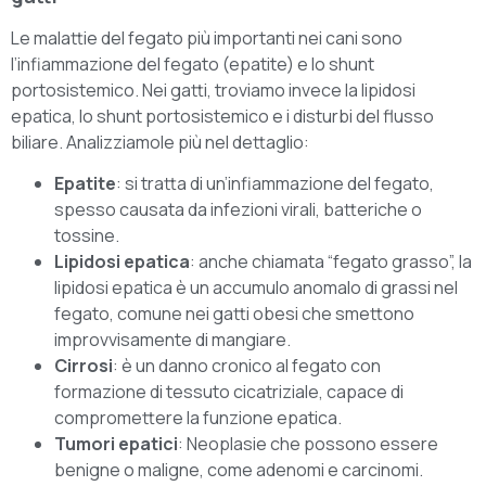
Le malattie del fegato più importanti nei cani sono
l’infiammazione del fegato (epatite) e lo shunt
portosistemico. Nei gatti, troviamo invece la lipidosi
epatica, lo shunt portosistemico e i disturbi del flusso
biliare. Analizziamole più nel dettaglio:
Epatite
: si tratta di un’infiammazione del fegato,
spesso causata da infezioni virali, batteriche o
tossine.
Lipidosi epatica
: anche chiamata “fegato grasso”, la
lipidosi epatica è un accumulo anomalo di grassi nel
fegato, comune nei gatti obesi che smettono
improvvisamente di mangiare.
Cirrosi
: è un danno cronico al fegato con
formazione di tessuto cicatriziale, capace di
compromettere la funzione epatica.
Tumori epatici
: Neoplasie che possono essere
benigne o maligne, come adenomi e carcinomi.