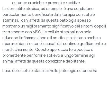
cutanee croniche e prevenire recidive.
La dermatite atopica, ad esempio, è una condizione
particolarmente beneficiata dalla terapia con cellule
staminali. I cani affetti da questa patologia spesso
mostrano un miglioramento significativo dei sintomi dopo il
trattamento con MSC. Le cellule staminali non solo
riducono l’infiammazione e il prurito, ma aiutano anche a
riparare i danni cutanei causati dal continuo graffiamento e
mordicchiamento. Questo approccio terapeutico è
promettente per fornire sollievo a lungo termine agli
animali affetti da questa condizione debilitante.
L’uso delle cellule staminali nelle patologie cutanee ha
mostrato risultati promettenti negli studi clinici, con animali
che hanno sperimentato una riduzione significativa dei
sintomi e un miglioramento complessivo della salute della
pelle. La terapia con cellule staminali rappresenta una
valida alternativa ai trattamenti tradizionali, che spesso
possono essere limitati e causare effetti collaterali