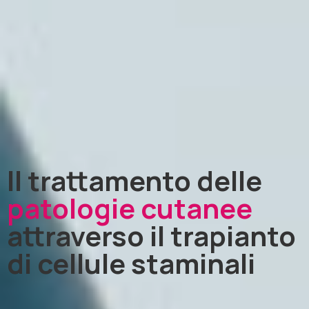
Il trattamento delle
patologie cutanee
attraverso il trapianto
di cellule staminali