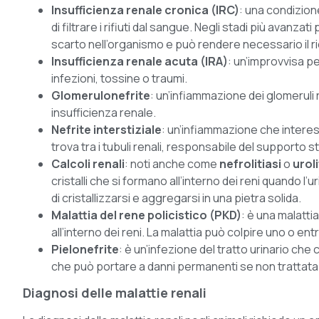
Insufficienza renale cronica (IRC)
: una condizion
di filtrare i rifiuti dal sangue. Negli stadi più avanzat
scarto nell’organismo e può rendere necessario il rico
Insufficienza renale acuta (IRA)
: un’improvvisa p
infezioni, tossine o traumi.
Glomerulonefrite
: un’infiammazione dei glomeruli re
insufficienza renale.
Nefrite interstiziale
: un’infiammazione che interessa
trova tra i tubuli renali, responsabile del supporto st
Calcoli renali
: noti anche come
nefrolitiasi
o
uroli
cristalli che si formano all’interno dei reni quando l
di cristallizzarsi e aggregarsi in una pietra solida.
Malattia del rene policistico (PKD)
: è una malatti
all’interno dei reni. La malattia può colpire uno o entr
Pielonefrite
: è un’infezione del tratto urinario che c
che può portare a danni permanenti se non trattata
Diagnosi delle malattie renali