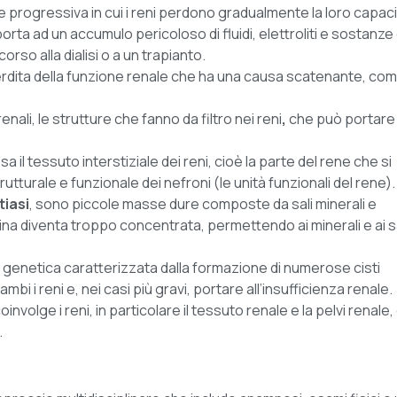
e progressiva in cui i reni perdono gradualmente la loro capac
i porta ad un accumulo pericoloso di fluidi, elettroliti e sostanze 
rso alla dialisi o a un trapianto.
erdita della funzione renale che ha una causa scatenante, co
nali, le strutture che fanno da filtro nei reni
,
che può portare
 il tessuto interstiziale dei reni, cioè la parte del rene che si
rutturale e funzionale dei nefroni (le unità funzionali del rene).
tiasi
, sono piccole masse dure composte da sali minerali e
’urina diventa troppo concentrata, permettendo ai minerali e ai s
a genetica caratterizzata dalla formazione di numerose cisti
ambi i reni e, nei casi più gravi, portare all’insufficienza renale.
oinvolge i reni, in particolare il tessuto renale e la pelvi renale,
.