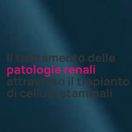
Il trattamento delle
patologie renali
attraverso il trapianto
di cellule staminali