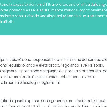
no la capacità dei reni di filtrare le tossine e i rifiuti dal 
patologie possono essere acute, manifestandosi improvvisamen
malattie renali richiede una diagnosi precoce e un trattament
i affetti.
i gatti, poiché sono responsabili della filtrazione del sangue e d
’equilibrio idrico e elettrolitico, regolando i livelli di sodio,
tano a regolare la pressione sanguigna e a produrre ormoni vitali 
i. La funzione renale è quindi fondamentale per prevenire
la normale fisiologia degli animali.
duabili, in quanto spesso sono generici e non facilmente imputa
nzione soprattutto in quei casi in cui si verifichino più sinto