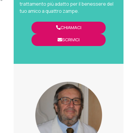
trattamento più adatto per il benessere del
tuo amico a quattro zampe.
CHIAMACI
SCRIVICI