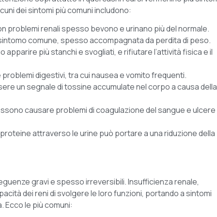
cuni dei sintomi più comuni includono:
 con problemi renali spesso bevono e urinano più del normale.
 un sintomo comune, spesso accompagnata da perdita di peso.
 apparire più stanchi e svogliati, e rifiutare l’attività fisica e il
e problemi digestivi, tra cui nausea e vomito frequenti.
ssere un segnale di tossine accumulate nel corpo a causa della
 possono causare problemi di coagulazione del sangue e ulcere
di proteine attraverso le urine può portare a una riduzione della
eguenze gravi e spesso irreversibili. Insufficienza renale,
ità dei reni di svolgere le loro funzioni, portando a sintomi
a. Ecco le più comuni: