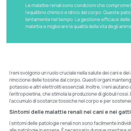
Le malattie renali sono condizioni che comprometto
l'equilibrio chimico e idrico del corpo. Queste 
lentamente nel tempo. La gestione efficace delle 
malattia e migliorare la qualità della vita degli animal
I reni svolgono un ruolo cruciale nella salute dei cani e de
rimozione delle tossine dal corpo. Questi organi mantengono l
potassio e altri elettroliti essenziali. Inoltre, i reni aiu
l’eritropoietina, che stimola la produzione di globuli ross
l’accumulo di sostanze tossiche nel corpo e per sostenere 
Sintomi delle malattie renali nei cani e nei gatti
I sintomi delle patologie renali non sono facilmente indivi
alle patologie in essere. È necessario dunque prestare atte